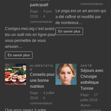
sur
commentaires
participatif
Com
Le yoga est un art ancien qui
Eago
9 juin
tirer
2018
4
a été raffiné et modifié par
le
sur
commentaires
de nombreux…
meill
Un
Corrigez-moi.org c’est avant
parti
En savoir plus
outil
tou un outil mis en ligne pour
du
éducatif,
yog
vous permettre de vous
collaboratif
amuser…
et
ludique.
En savoir plus
Corrigez-
moi
ALIMENTATIO
SANTÉ
votre
N
Séjours avec
atelier
Conseils pour
Chirurgie
participatif
une bonne
esthétique
nutrition
Tunisie
Eago
4 juillet
Eago
17
2018
6
juillet 2018
sur
commentaires
Aucun
Conseils
sur
Que vous soyez à votre
commentaire