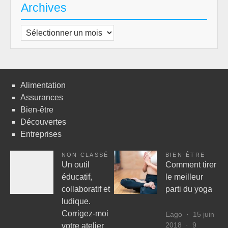
Archives
Archives
Alimentation
Assurances
Bien-être
Découvertes
Entreprises
NON CLASSÉ
BIEN-ÊTRE
Un outil
Comment tirer
éducatif,
le meilleur
collaboratif et
parti du yoga
ludique.
Corrigez-moi
Eago
15 juin
2018
9
votre atelier