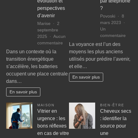
évolution et
par téléphone
perspectives
?
d’avenir
Povoski
8
mars 2023
Marise
2
Un
septembre
sur
commentaire
2025
Aucun
Pourq
sur
commentaire
La voyance est l’un des
faire
La
Dans un contexte où la
moyens les plus anciens
confia
technologie
transition énergétique
utilisés pour prédire l’avenir,
à
des
s’accélère, les batteries
et elle…
une
batteries
occupent une place centrale
voyan
:
En savoir plus
par
dans…
évolution
télép
et
En savoir plus
?
perspectives
d’avenir
MAISON
BIEN-ÊTRE
Vitrier en
Cheveux secs
urgence : les
: identifier la
bons réflexes
source pour
en cas de vitre
une