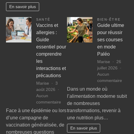
pourquoi
menta
En savoir plus
et
comment
SANTÉ
BIEN-ÊTRE
ajouter
Vaccins et
Guide ultime
un
allergies :
pour réussir
moteur
Guide
ses courses
soi-
même
essentiel pour
en mode
comprendre
Paléo
les
Marise
26
juillet 2026
interactions et
Aucun
précautions
sur
commentaire
Marise
3
Guide
Dans un monde où
août 2026
ultime
Aucun
l’alimentation moderne subit
pour
sur
commentaire
de nombreuses
réussi
Vaccins
Face à une épidémie ou lors
transformations, revenir à
ses
et
d’une campagne de
une nutrition plus…
cours
allergies
en
vaccination généralisée, de
:
En savoir plus
mode
nombreuses questions
Guide