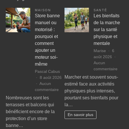
MAISON
SANTÉ
Store banne
Les bienfaits
manuel ou
de la marche
motorisé :
sur la santé
pourquoi et
physique et
comment
mentale
ajouter un
Marise
6
août 2026
moteur soi-
Aucun
même
sur
commentaire
Pascal Cabus
Les
Marcher est souvent sous-
8 août 2026
bienfa
Aucun
estimé face aux activités
de
sur
commentaire
physiques plus intenses,
la
Store
Nombreuses sont les
pourtant ses bienfaits pour
march
banne
terrasses et balcons qui
la…
sur
manuel
la
bénéficient encore de la
ou
En savoir plus
santé
protection d’un store
motorisé
physi
banne…
:
et