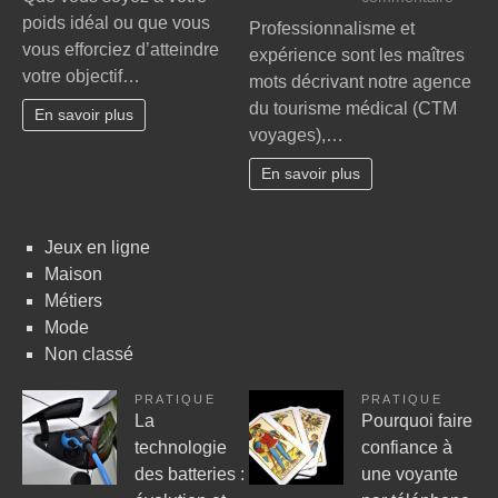
pour
Séjou
poids idéal ou que vous
Professionnalisme et
une
avec
vous efforciez d’atteindre
expérience sont les maîtres
bonne
Chirur
votre objectif…
nutrition
mots décrivant notre agence
esthét
du tourisme médical (CTM
Tunisi
En savoir plus
voyages),…
En savoir plus
Jeux en ligne
Maison
Métiers
Mode
Non classé
PRATIQUE
PRATIQUE
La
Pourquoi faire
technologie
confiance à
des batteries :
une voyante