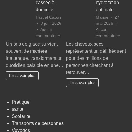
cassée à
hydratation
domicile
optimale
Pascal Cabus
Marise
27
3 juin 2026
mai 2026
Aucun
Aucun
sur
sur
commentaire
commentaire
Vitrier
Cheve
Un bris de glace survient
Les cheveux secs
en
secs
souvent de manière
représentent un défi fréquent
urgence
:
inattendue, transformant un
pour des millions de
:
identif
quotidien paisible en une…
personnes cherchant à
les
la
retrouver…
bons
sourc
En savoir plus
réflexes
pour
En savoir plus
en
une
cas
hydrat
de
optima
Pratique
vitre
santé
cassée
à
Scolarité
domicile
Transports de personnes
Voyages