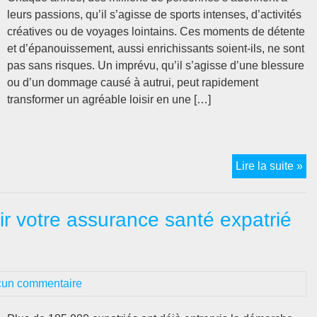
fr
leurs passions, qu’il s’agisse de sports intenses, d’activités
créatives ou de voyages lointains. Ces moments de détente
et d’épanouissement, aussi enrichissants soient-ils, ne sont
pas sans risques. Un imprévu, qu’il s’agisse d’une blessure
ou d’un dommage causé à autrui, peut rapidement
transformer un agréable loisir en une […]
As
Lire la suite »
loi
:
ir votre assurance santé expatrié
Qu
ce
qu
c’e
un commentaire
et
est