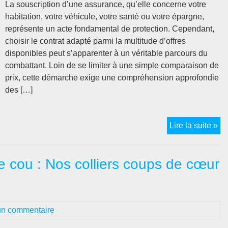
sa
La souscription d’une assurance, qu’elle concerne votre
str
habitation, votre véhicule, votre santé ou votre épargne,
représente un acte fondamental de protection. Cependant,
choisir le contrat adapté parmi la multitude d’offres
disponibles peut s’apparenter à un véritable parcours du
combattant. Loin de se limiter à une simple comparaison de
prix, cette démarche exige une compréhension approfondie
des […]
Av
Lire la suite »
as
:
e cou : Nos colliers coups de cœur
Co
évi
les
pi
n commentaire
et
cho