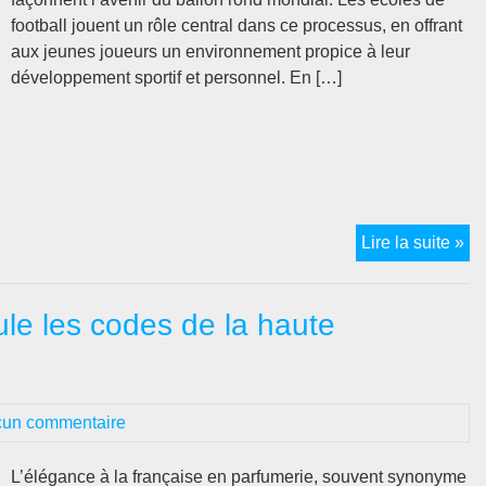
football jouent un rôle central dans ce processus, en offrant
aux jeunes joueurs un environnement propice à leur
développement sportif et personnel. En […]
Éc
Lire la suite »
de
foo
le les codes de la haute
en
Fr
:
le
un commentaire
gu
ul
po
L’élégance à la française en parfumerie, souvent synonyme