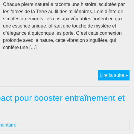
la
Chaque pierre naturelle raconte une histoire, sculptée par
bo
les forces de la Terre au fil des millénaires. Loin d’être de
?
simples ornements, les cristaux véritables portent en eux
une essence unique, offrant une touche de mystère et
d’élégance à quiconque les porte. C’est cette connexion
profonde avec la nature, cette vibration singulière, qui
confère une […]
La
Lire la suite »
po
de
mpact pour booster entraînement et
pie
à
vot
co
entaire
:
No