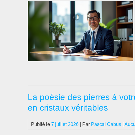
La poésie des pierres à votr
en cristaux véritables
Publié le
7 juillet 2026
| Par
Pascal Cabus
|
Aucu