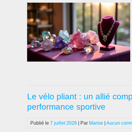
Le vélo pliant : un allié co
performance sportive
Publié le
7 juillet 2026
| Par
Marise
|
Aucun comm