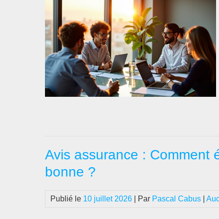
Avis assurance : Comment évi
bonne ?
Publié le
10 juillet 2026
| Par
Pascal Cabus
|
Auc