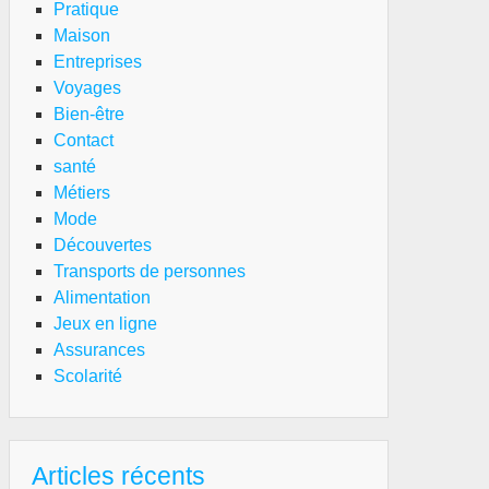
Pratique
Maison
Entreprises
Voyages
Bien-être
Contact
santé
Métiers
ay
Mode
ran
Découvertes
Transports de personnes
ongée
Alimentation
ns
Jeux en ligne
Assurances
chniques
Scolarité
cestrales
xe
Articles récents
aïlandaise