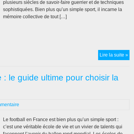
plusieurs siècles de savoir-faire guerrier et de techniques
sophistiquées. Bien plus qu’un simple sport, il incarne la
mémoire collective de tout […]
Mu
Lire la suite »
Bo
:
: le guide ultime pour choisir la
Pl
da
les
te
mentaire
an
de
la
Le football en France est bien plus qu’un simple sport :
bo
c’est une véritable école de vie et un vivier de talents qui
th
façonnent l’avenir du ballon rond mondial. Les écoles de