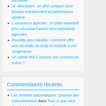
véritables
ançaise
Le vélo pliant : un allié compact pour
booster entraînement et performance
sportive
L’assurance agricole : un pilier essentiel
pour sécuriser l’avenir des exploitants
agricoles
Roulette pour meuble : comment offrir
une seconde vie et de la mobilité à vos
rangements
surance
Un artiste doit-il assurer son costume de
sirs
scène ?
’est-
Commentaires récents
e
st
Les montres automatiques : passion des
-
collectionneurs
dans
Tout ce que vous