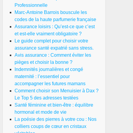
isir
Professionnelle
Marc-Antoine Barrois bouscule les
rmation
codes de la haute parfumerie française
éale
Assurance loisirs : Qu’est-ce que c’est
et est-elle vraiment obligatoire ?
Le guide complet pour choisir votre
assurance santé expatrié sans stress.
Avis assurance : Comment éviter les
pièges et choisir la bonne ?
rc-
Indemnités journalières et congé
toine
maternité : l’essentiel pour
rrois
accompagner les futures mamans
uscule
Comment choisir son Menuisier à Dax ?
Le Top 5 des adresses testées
des
Santé féminine et bien-être : équilibre
hormonal et mode de vie
La poésie des pierres à votre cou : Nos
ute
colliers coups de cœur en cristaux
rfumerie