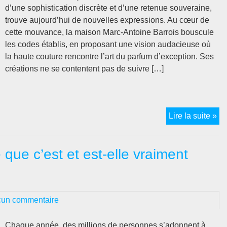
cho
d’une sophistication discrète et d’une retenue souveraine,
la
trouve aujourd’hui de nouvelles expressions. Au cœur de
fo
cette mouvance, la maison Marc-Antoine Barrois bouscule
id
les codes établis, en proposant une vision audacieuse où
la haute couture rencontre l’art du parfum d’exception. Ses
créations ne se contentent pas de suivre […]
Ma
Lire la suite »
An
Ba
 que c’est et est-elle vraiment
bo
les
co
de
un commentaire
la
ha
pa
Chaque année, des millions de personnes s’adonnent à