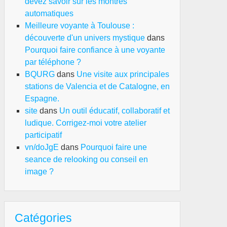
e
devez savoir sur les montres
aiment
automatiques
igatoire
Meilleure voyante à Toulouse :
découverte d'un univers mystique
dans
Pourquoi faire confiance à une voyante
par téléphone ?
BQURG
dans
Une visite aux principales
stations de Valencia et de Catalogne, en
Espagne.
site
dans
Un outil éducatif, collaboratif et
ludique. Corrigez-moi votre atelier
ide
participatif
mplet
vn/doJgE
dans
Pourquoi faire une
ur
seance de relooking ou conseil en
isir
image ?
re
surance
nté
Catégories
patrié