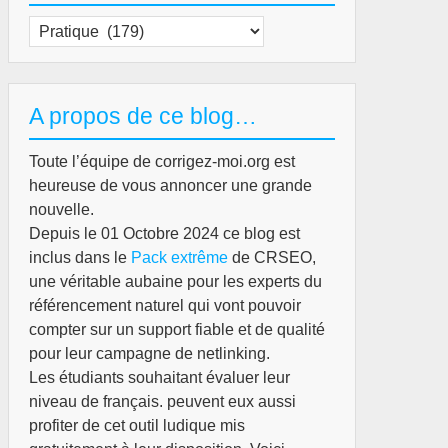
ns
Catégories
ess.
A propos de ce blog…
Toute l’équipe de corrigez-moi.org est
heureuse de vous annoncer une grande
nouvelle.
Depuis le 01 Octobre 2024 ce blog est
is
inclus dans le
Pack extrême
de CRSEO,
surance
une véritable aubaine pour les experts du
référencement naturel qui vont pouvoir
mment
compter sur un support fiable et de qualité
ter
pour leur campagne de netlinking.
Les étudiants souhaitant évaluer leur
èges
niveau de français. peuvent eux aussi
profiter de cet outil ludique mis
isir