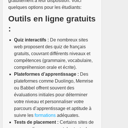
gratuitement à leur disposition. Voici
quelques options pour les étudiants:
nne
Outils en ligne gratuits
:
Quiz interactifs :
De nombreux sites
web proposent des quiz de français
gratuits, couvrant différents niveaux et
compétences (grammaire, vocabulaire,
compréhension orale et écrite).
Plateformes d’apprentissage :
Des
ésie
plateformes comme Duolingo, Memrise
s
ou Babbel offrent souvent des
rres
évaluations initiales pour déterminer
votre niveau et personnaliser votre
re
parcours d’apprentissage et aptitude à
u
suivre les
formations
adéquates.
Tests de placement :
Certains sites de
s