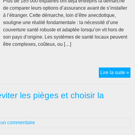
ell
Plus de 185 000 expatriés ont déjà entrepris la démarche
vr
de comparer leurs options d’assurance avant de s’installer
obl
à l’étranger. Cette démarche, loin d’être anecdotique,
?
souligne une réalité fondamentale : la nécessité d’une
couverture santé robuste et adaptée lorsqu’on vit hors de
son pays d’origine. Les systèmes de santé locaux peuvent
être complexes, coûteux, ou […]
Le
Lire la suite »
gu
co
ter les pièges et choisir la
po
cho
vot
as
un commentaire
sa
ex