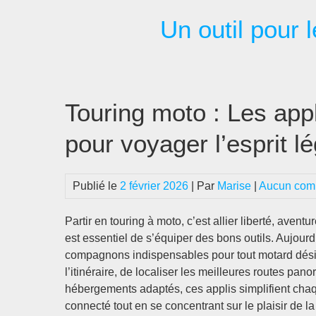
Passer
Un outil pour l
au
contenu
Touring moto : Les app
pour voyager l’esprit l
Publié le
2 février 2026
| Par
Marise
|
Aucun com
Partir en touring à moto, c’est allier liberté, avent
est essentiel de s’équiper des bons outils. Aujourd
compagnons indispensables pour tout motard désireu
l’itinéraire, de localiser les meilleures routes pa
hébergements adaptés, ces applis simplifient chaqu
connecté tout en se concentrant sur le plaisir de l