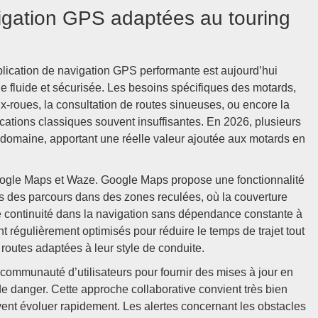
vigation GPS adaptées au touring
plication de navigation GPS performante est aujourd’hui
 fluide et sécurisée. Les besoins spécifiques des motards,
ux-roues, la consultation de routes sinueuses, ou encore la
lications classiques souvent insuffisantes. En 2026, plusieurs
domaine, apportant une réelle valeur ajoutée aux motards en
 Google Maps et Waze. Google Maps propose une fonctionnalité
rs des parcours dans des zones reculées, où la couverture
ne continuité dans la navigation sans dépendance constante à
nt régulièrement optimisés pour réduire le temps de trajet tout
routes adaptées à leur style de conduite.
 communauté d’utilisateurs pour fournir des mises à jour en
s de danger. Cette approche collaborative convient très bien
uvent évoluer rapidement. Les alertes concernant les obstacles