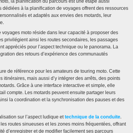
oto, la planification du parcours est une étape aussi
s dédiées à la planification de voyages offrent des ressources
personnalisés et adaptés aux envies des motards, leur
e.
 de voyages moto réside dans leur capacité à proposer des
es privilégient ainsi les routes secondaires, les passages
ement appréciés pour l’aspect technique ou le panorama. La
tégration des retours d’expérience des communautés
igure de référence pour les amateurs de touring moto. Cette
itinéraires, mais aussi d’y intégrer des arrêts, des points
otards. Grâce à une interface interactive et simple, elle
ail compte. Les motards peuvent ensuite partager leurs
ainsi la coordination et la synchronisation des pauses et des
lisation sur l’aspect ludique et
technique de la conduite
.
nt les routes sinueuses et les zones moins fréquentées, offrant
ité d’enregistrer et de modifier facilement ses parcours