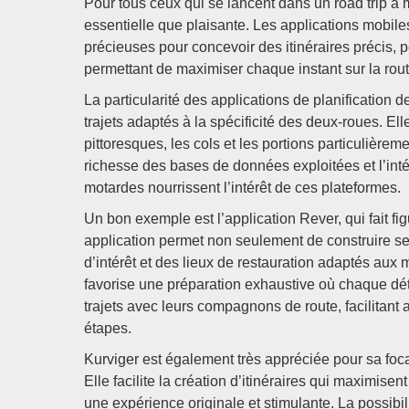
Pour tous ceux qui se lancent dans un road trip à m
essentielle que plaisante. Les applications mobile
précieuses pour concevoir des itinéraires précis, 
permettant de maximiser chaque instant sur la rout
La particularité des applications de planification
trajets adaptés à la spécificité des deux-roues. Ell
pittoresques, les cols et les portions particulièr
richesse des bases de données exploitées et l’in
motardes nourrissent l’intérêt de ces plateformes.
Un bon exemple est l’application Rever, qui fait f
application permet non seulement de construire ses 
d’intérêt et des lieux de restauration adaptés aux m
favorise une préparation exhaustive où chaque dét
trajets avec leurs compagnons de route, facilitant 
étapes.
Kurviger est également très appréciée pour sa foca
Elle facilite la création d’itinéraires qui maximise
une expérience originale et stimulante. La possibil