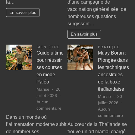
la…
d’une campagne de
sur
allerg
la
vaccination généralisée, de
:
En savoir plus
santé
nombreuses questions
Guide
physique
surgissent…
essent
et
pour
mentale
En savoir plus
compr
les
BIEN-ÊTRE
PRATIQUE
intera
Guide ultime
Muay Boran :
et
pour réussir
Plongée dans
précau
ses courses
les techniques
en mode
ancestrales
Paléo
de la boxe
thaïlandaise
Marise
26
juillet 2026
Marise
20
Aucun
juillet 2026
sur
commentaire
Aucun
Guide
sur
commentaire
Dans un monde où
ultime
Muay
l’alimentation moderne subit
Au cœur de la Thaïlande se
pour
Boran
de nombreuses
trouve un art martial chargé
réussir
: