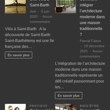
Saint-Barth
intégrer
l’architecture
Joel
6 juin
2020
Aucun
moderne dans
sur
commentaire
une maison
Une
traditionnelle
Villa à Saint-Barth A la
Villa
?
découverte de Saint-Barth
à
Saint-Barthélemy est une île
Pascal Cabus
Saint-
19 décembre
française des…
Barth
2025
Aucun
En savoir plus
sur
commentaire
Comm
L’intégration de l’architecture
intégr
moderne dans une maison
l’archi
traditionnelle représente un
moder
défi créatif passionnant pour
dans
les…
une
maiso
En savoir plus
traditi
?
PRATIQUE
BIEN-ÊTRE