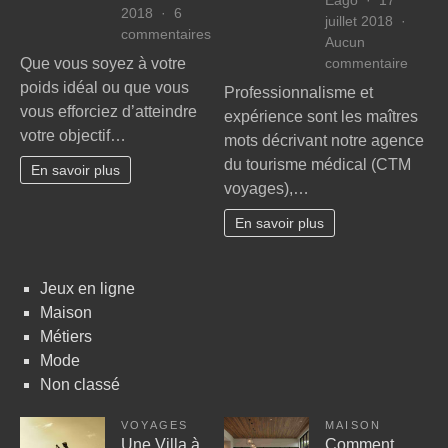
Eago
17
2018
6
juillet 2018
sur
commentaires
Aucun
Conseils
sur
Que vous soyez à votre
commentaire
pour
Séjou
poids idéal ou que vous
Professionnalisme et
une
avec
vous efforciez d’atteindre
expérience sont les maîtres
bonne
Chirur
votre objectif…
nutrition
mots décrivant notre agence
esthét
du tourisme médical (CTM
Tunisi
En savoir plus
voyages),…
En savoir plus
Jeux en ligne
Maison
Métiers
Mode
Non classé
VOYAGES
MAISON
Une Villa à
Comment