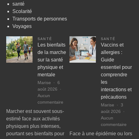
santé
besoi
Scolarité
sportif
Transports de personnes
Voyages
SANTÉ
SANTÉ
Les bienfaits
Vaccins et
de la marche
allergies :
sur la santé
Guide
physique et
essentiel pour
mentale
comprendre
les
Marise
6
août 2026
interactions et
Aucun
précautions
sur
commentaire
Marise
3
Les
Marcher est souvent sous-
août 2026
bienfaits
Aucun
estimé face aux activités
de
sur
commentaire
physiques plus intenses,
la
Vacci
pourtant ses bienfaits pour
Face à une épidémie ou lors
marche
et