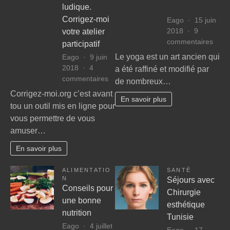
ludique.
Corrigez-moi
Eago
15 juin
2018
9
votre atelier
sur
commentaires
participatif
Com
Le yoga est un art ancien qui
Eago
9 juin
tirer
2018
4
a été raffiné et modifié par
le
sur
commentaires
de nombreux…
meill
Un
Corrigez-moi.org c’est avant
parti
En savoir plus
outil
tou un outil mis en ligne pour
du
éducatif,
yog
vous permettre de vous
collaboratif
amuser…
et
ludique.
En savoir plus
Corrigez-
moi
ALIMENTATIO
SANTÉ
votre
N
Séjours avec
atelier
Conseils pour
Chirurgie
participatif
une bonne
esthétique
nutrition
Tunisie
Eago
4 juillet