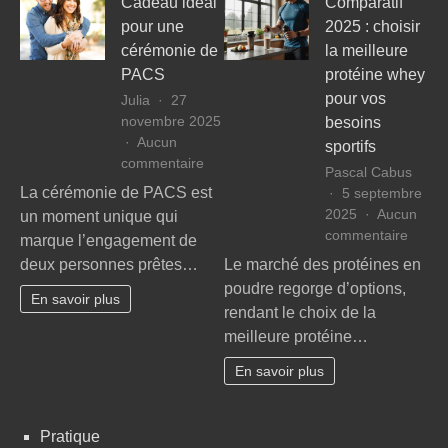
Cadeau idéal
Comparatif
pour une
2025 : choisir
cérémonie de
la meilleure
PACS
protéine whey
pour vos
Julia
27
novembre 2025
besoins
Aucun
sportifs
sur
commentaire
Pascal Cabus
Cadeau
La cérémonie de PACS est
5 septembre
idéal
2025
Aucun
un moment unique qui
pour
sur
commentaire
marque l’engagement de
une
Compa
deux personnes prêtes…
Le marché des protéines en
cérémonie
2025
poudre regorge d’options,
de
:
En savoir plus
PACS
rendant le choix de la
choisir
meilleure protéine…
la
meille
En savoir plus
protéi
whey
pour
Pratique
vos