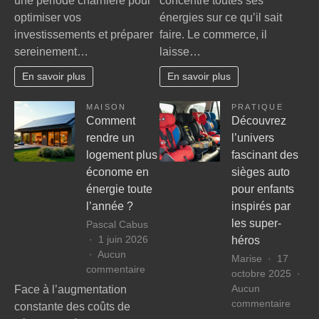
une période charnière pour
concentre toutes ses
investissements
choisir
optimiser vos
énergies sur ce qu’il sait
à
le
investissements et préparer
faire. Le commerce, il
40
meille
sereinement…
laisse…
ans
compt
:
à
En savoir plus
En savoir plus
conseils
Ixelles
et
MAISON
PRATIQUE
stratégies
Comment
Découvrez
rendre un
l’univers
logement plus
fascinant des
économe en
sièges auto
énergie toute
pour enfants
l’année ?
inspirés par
les super-
Pascal Cabus
1 juin 2026
héros
Aucun
Marise
17
sur
commentaire
octobre 2025
Comment
Aucun
Face à l’augmentation
rendre
sur
commentaire
constante des coûts de
un
Décou