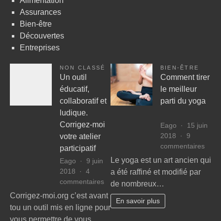
Alimentation
Assurances
Bien-être
Découvertes
Entreprises
NON CLASSÉ
BIEN-ÊTRE
Un outil
Comment tirer
éducatif,
le meilleur
collaboratif et
parti du yoga
ludique.
Corrigez-moi
Eago
15 juin
2018
9
votre atelier
sur
commentaires
participatif
Com
Le yoga est un art ancien qui
Eago
9 juin
tirer
2018
4
a été raffiné et modifié par
le
sur
commentaires
de nombreux…
meill
Un
Corrigez-moi.org c’est avant
parti
En savoir plus
outil
tou un outil mis en ligne pour
du
éducatif,
yog
vous permettre de vous