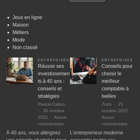
Jeux en ligne
Maison
Métiers
Mode
Non classé
ENTREPRISES
ENTREPRISES
Réussir ses
Conseils pour
investissemen
choisir le
ts à 40 ans :
meilleur
conseils et
comptable à
stratégies
Ixelles
Pascal Cabus
Zozo
25
30 octobre
octobre 2022
2025
Aucun
Aucun
sur
sur
commentaire
commentaire
Réussir
Consei
À 40 ans, vous atteignez
L’entrepreneur moderne
ses
pour