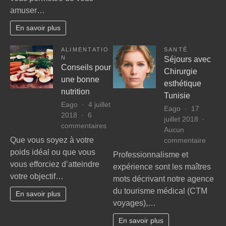
collaboratif
amuser…
et
ludique.
En savoir plus
Corrigez-
moi
ALIMENTATIO
SANTÉ
votre
N
Séjours avec
atelier
Conseils pour
Chirurgie
participatif
une bonne
esthétique
nutrition
Tunisie
Eago
4 juillet
Eago
17
2018
6
juillet 2018
sur
commentaires
Aucun
Conseils
sur
Que vous soyez à votre
commentaire
pour
Séjou
poids idéal ou que vous
Professionnalisme et
une
avec
vous efforciez d’atteindre
expérience sont les maîtres
bonne
Chirur
votre objectif…
nutrition
mots décrivant notre agence
esthét
du tourisme médical (CTM
Tunisi
En savoir plus
voyages),…
En savoir plus