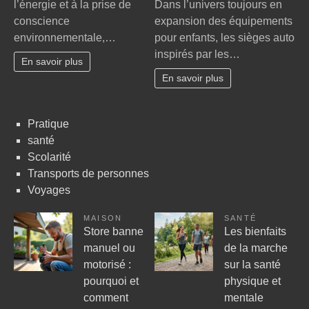
l’énergie et à la prise de
Dans l’univers toujours en
logement
l’unive
conscience
expansion des équipements
plus
fascin
environnementale,…
pour enfants, les sièges auto
économe
des
en
inspirés par les…
sièges
En savoir plus
énergie
auto
En savoir plus
toute
pour
l’année
enfant
?
inspir
Pratique
par
santé
les
Scolarité
super-
héros
Transports de personnes
Voyages
MAISON
SANTÉ
Store banne
Les bienfaits
manuel ou
de la marche
motorisé :
sur la santé
pourquoi et
physique et
comment
mentale