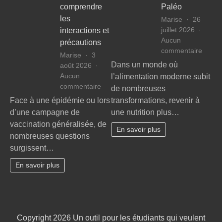
comprendre
Paléo
les
Marise
26
juillet 2026
interactions et
Aucun
précautions
sur
commentaire
Marise
3
Guide
Dans un monde où
août 2026
ultime
Aucun
l’alimentation moderne subit
pour
sur
commentaire
de nombreuses
réussi
Vaccins
Face à une épidémie ou lors
transformations, revenir à
ses
et
d’une campagne de
une nutrition plus…
cours
allergies
en
vaccination généralisée, de
:
En savoir plus
mode
nombreuses questions
Guide
Paléo
surgissent…
essentiel
pour
En savoir plus
comprendre
les
interactions
et
précautions
Copyright 2026
Un outil pour les étudiants qui veulent