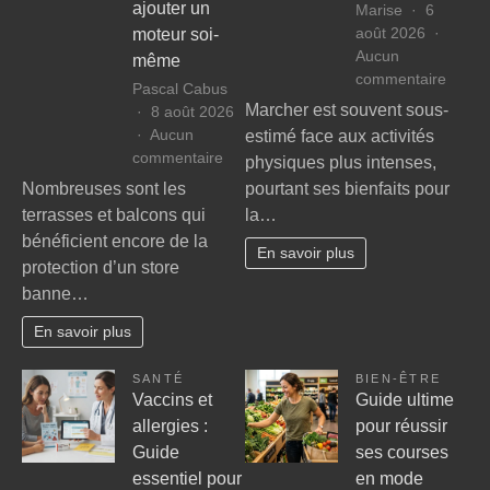
ajouter un
Marise
6
août 2026
moteur soi-
Aucun
même
sur
commentaire
Pascal Cabus
Les
Marcher est souvent sous-
8 août 2026
bienfa
Aucun
estimé face aux activités
de
sur
commentaire
physiques plus intenses,
la
Store
Nombreuses sont les
pourtant ses bienfaits pour
march
banne
terrasses et balcons qui
la…
sur
manuel
la
bénéficient encore de la
ou
En savoir plus
santé
protection d’un store
motorisé
physi
banne…
:
et
pourquoi
menta
En savoir plus
et
comment
SANTÉ
BIEN-ÊTRE
ajouter
Vaccins et
Guide ultime
un
allergies :
pour réussir
moteur
Guide
ses courses
soi-
même
essentiel pour
en mode